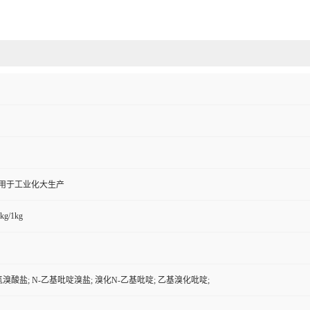
,用于工业化大生产
kg/1kg
氢溴酸盐; N-乙基吡啶溴盐; 溴化N-乙基吡啶; 乙基溴化吡啶;