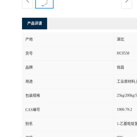
产品详请
产地
湖北
HC0558
货号
品牌
恒昌
用途
工业原材料
25kg/200kg/5
包装规格
1906-79-2
CAS编号
别名
1-乙基吡啶