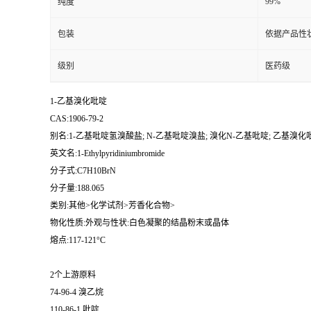
99%
纯度
包装
依据产品性
级别
医药级
1-乙基溴化吡啶
CAS:1906-79-2
别名:1-乙基吡啶氢溴酸盐; N-乙基吡啶溴盐; 溴化N-乙基吡啶; 乙基溴化
英文名:1-Ethylpyridiniumbromide
分子式:C7H10BrN
分子量:188.065
类别:其他>化学试剂>芳香化合物>
物化性质:外观与性状:白色凝聚的结晶粉末或晶体
熔点:117-121°C
2个上游原料
74-96-4 溴乙烷
110-86-1 吡啶