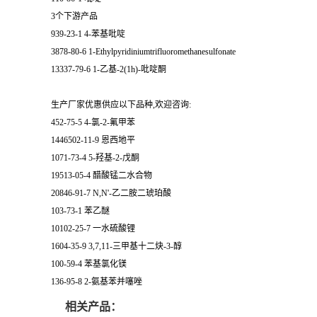
3个下游产品
939-23-1 4-苯基吡啶
3878-80-6 1-Ethylpyridiniumtrifluoromethanesulfonate
13337-79-6 1-乙基-2(1h)-吡啶酮
生产厂家优惠供应以下品种,欢迎咨询:
452-75-5 4-氯-2-氟甲苯
1446502-11-9 恩西地平
1071-73-4 5-羟基-2-戊酮
19513-05-4 醋酸锰二水合物
20846-91-7 N,N'-乙二胺二琥珀酸
103-73-1 苯乙醚
10102-25-7 一水硫酸锂
1604-35-9 3,7,11-三甲基十二炔-3-醇
100-59-4 苯基氯化镁
136-95-8 2-氨基苯并噻唑
相关产品：