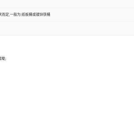
状而定,一般为:纸板桶或镀锌铁桶
吡啶;