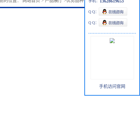
前的位置：
网站首页
>
产品展厅
>
优势品种
>
1-乙基溴化吡啶
手机：
13628619653
Q Q：
Q Q：
手机访问官网