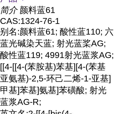
简介
颜料蓝61
CAS:1324-76-1
别名:颜料蓝61; 酸性蓝110; 六
蓝光碱染天蓝; 射光蓝桨AG;
酸性蓝119; 4991射光蓝浆AG;
[[4-[[4-(苯胺基)苯基][4-(苯基
亚氨基)-2,5-环己二烯-1-亚基]
甲基]苯基]氨基]苯磺酸; 射光
蓝浆AG-R;
英文名:2-[[4-[bis(4-