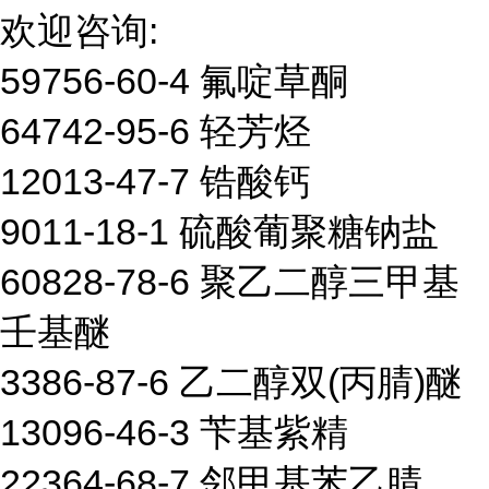
欢迎咨询:
59756-60-4 氟啶草酮
64742-95-6 轻芳烃
12013-47-7 锆酸钙
9011-18-1 硫酸葡聚糖钠盐
60828-78-6 聚乙二醇三甲基
壬基醚
3386-87-6 乙二醇双(丙腈)醚
13096-46-3 苄基紫精
22364-68-7 邻甲基苯乙腈