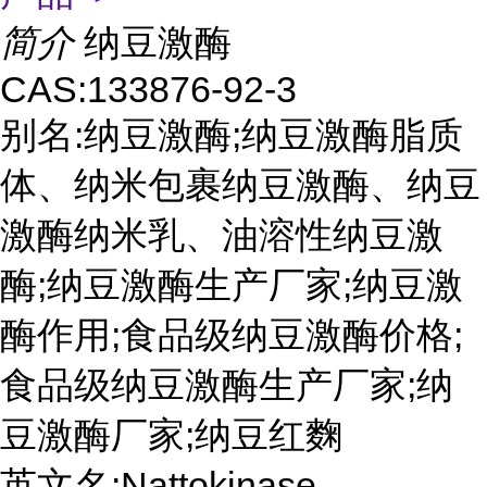
简介
纳豆激酶
CAS:133876-92-3
别名:纳豆激酶;纳豆激酶脂质
体、纳米包裹纳豆激酶、纳豆
激酶纳米乳、油溶性纳豆激
酶;纳豆激酶生产厂家;纳豆激
酶作用;食品级纳豆激酶价格;
食品级纳豆激酶生产厂家;纳
豆激酶厂家;纳豆红麴
英文名:Nattokinase