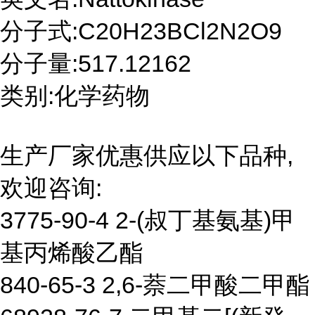
分子式:C20H23BCl2N2O9
分子量:517.12162
类别:化学药物
生产厂家优惠供应以下品种,
欢迎咨询:
3775-90-4 2-(叔丁基氨基)甲
基丙烯酸乙酯
840-65-3 2,6-萘二甲酸二甲酯