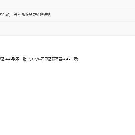
状而定,一般为:纸板桶或镀锌铁桶
四甲基-4,4'-联苯二酚; 3,3',5,5'-四甲基联苯基-4,4'-二醇;