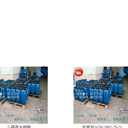
5-磺基水杨酸
抗氧剂1076(2082-79-3)