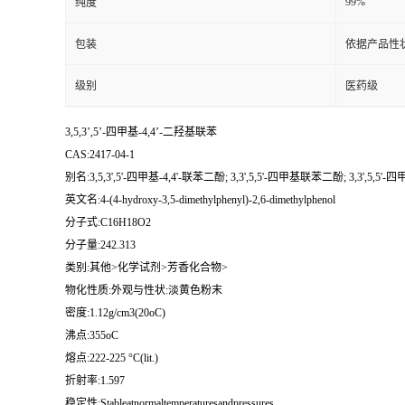
99%
纯度
包装
依据产品性
级别
医药级
3,5,3’,5’-四甲基-4,4’-二羟基联苯
CAS:2417-04-1
别名:3,5,3',5'-四甲基-4,4'-联苯二酚; 3,3',5,5'-四甲基联苯二酚; 3,3',5,5'-
英文名:4-(4-hydroxy-3,5-dimethylphenyl)-2,6-dimethylphenol
分子式:C16H18O2
分子量:242.313
类别:其他>化学试剂>芳香化合物>
物化性质:外观与性状:淡黄色粉末
密度:1.12g/cm3(20oC)
沸点:355oC
熔点:222-225 °C(lit.)
折射率:1.597
稳定性:Stableatnormaltemperaturesandpressures.