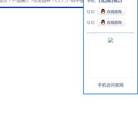
首页
>
产品展厅
>
优势品种
>
3,5,3’,5’-四甲基-4,4’-二羟基联苯
手机：
13628619653
Q Q：
Q Q：
手机访问官网