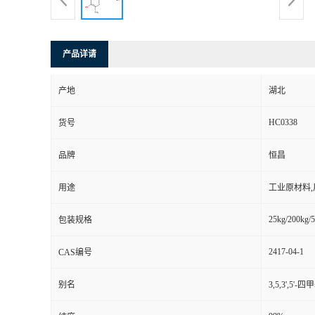
产品详请
产地
湖北
HC0338
货号
品牌
恒昌
用途
工业原材料
25kg/200kg/5
包装规格
2417-04-1
CAS编号
别名
3,5,3',5'-