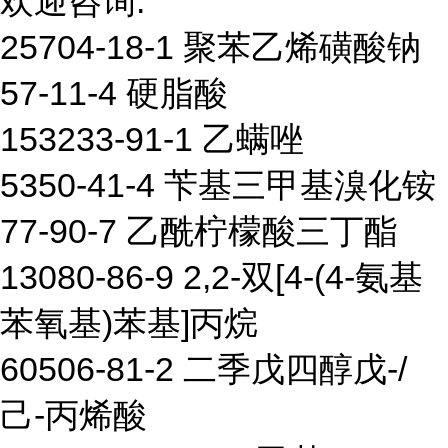
欢迎咨询:
25704-18-1 聚苯乙烯磺酸钠
57-11-4 硬脂酸
153233-91-1 乙螨唑
5350-41-4 苄基三甲基溴化铵
77-90-7 乙酰柠檬酸三丁酯
13080-86-9 2,2-双[4-(4-氨基
苯氧基)苯基]丙烷
60506-81-2 二季戊四醇戊-/
己-丙烯酸