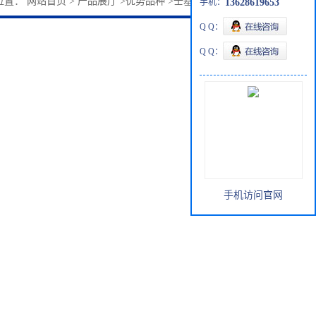
位置：
网站首页
>
产品展厅
>
优势品种
>
壬基-β-D-吡喃葡糖苷
手机：
13628619653
Q Q：
Q Q：
手机访问官网