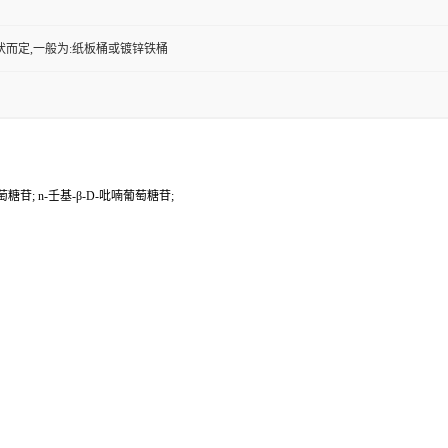
状而定,一般为:纸板桶或镀锌铁桶
萄糖苷; n-壬基-β-D-吡喃葡萄糖苷;