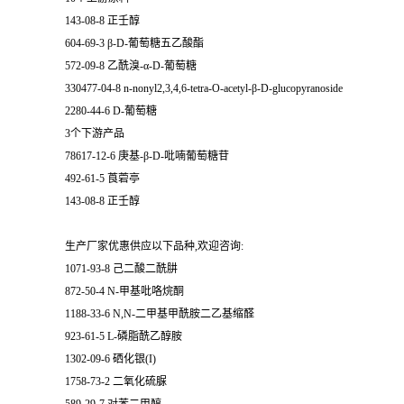
143-08-8 正壬醇
604-69-3 β-D-葡萄糖五乙酸酯
572-09-8 乙酰溴-α-D-葡萄糖
330477-04-8 n-nonyl2,3,4,6-tetra-O-acetyl-β-D-glucopyranoside
2280-44-6 D-葡萄糖
3个下游产品
78617-12-6 庚基-β-D-吡喃葡萄糖苷
492-61-5 莨菪亭
143-08-8 正壬醇
生产厂家优惠供应以下品种,欢迎咨询:
1071-93-8 己二酸二酰肼
872-50-4 N-甲基吡咯烷酮
1188-33-6 N,N-二甲基甲酰胺二乙基缩醛
923-61-5 L-磷脂酰乙醇胺
1302-09-6 硒化银(I)
1758-73-2 二氧化硫脲