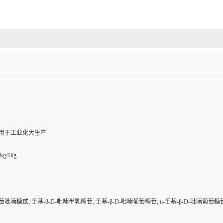
,用于工业化大生产
kg/1kg
葡萄吡喃糖甙; 壬基-β-D-吡喃半乳糖苷; 壬基-β-D-吡喃葡萄糖苷; n-壬基-β-D-吡喃葡萄糖