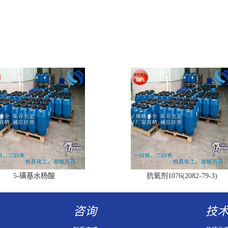
5-磺基水杨酸
抗氧剂1076(2082-79-3)
咨询
技