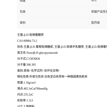
99%
纯度
包装
依据产品性
级别
医药级
壬基-β-D-吡喃葡糖苷
CAS:69984-73-2
别名:壬基-β-D-葡萄吡喃糖甙; 壬基-β-D-吡喃半乳糖苷; 壬基-β-D-吡喃葡
英文名:Nonylβ-D-glucopyranoside
分子式:C15H30O6
分子量:306.395
类别:其他>化学试剂>杂环化合物>
物化性质:外观与性状:白色至白色带有一种微弱黄色粉末
密度:1.16g/cm3
沸点:465.3oCat760mmHg
闪点:235.2oC
折射率:1.513
10个上游原料