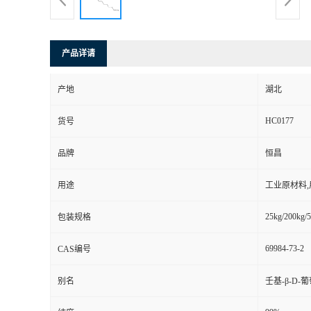
产品详请
产地
湖北
HC0177
货号
品牌
恒昌
用途
工业原材料
25kg/200kg/5
包装规格
69984-73-2
CAS编号
别名
壬基-β-D-