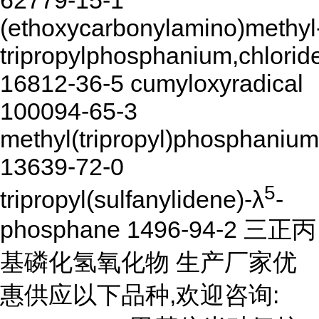
62779-15-1
(ethoxycarbonylamino)methyl
tripropylphosphanium,chlorid
16812-36-5 cumyloxyradical
100094-65-3
methyl(tripropyl)phosphanium
13639-72-0
5
tripropyl(sulfanylidene)-λ
-
phosphane 1496-94-2 三正丙
基磷化氢氧化物 生产厂家优
惠供应以下品种,欢迎咨询: