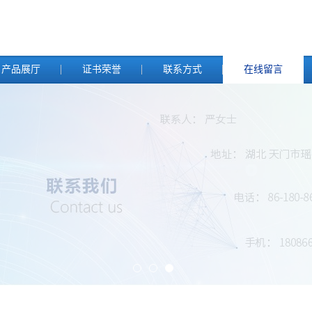
产品展厅
证书荣誉
联系方式
在线留言