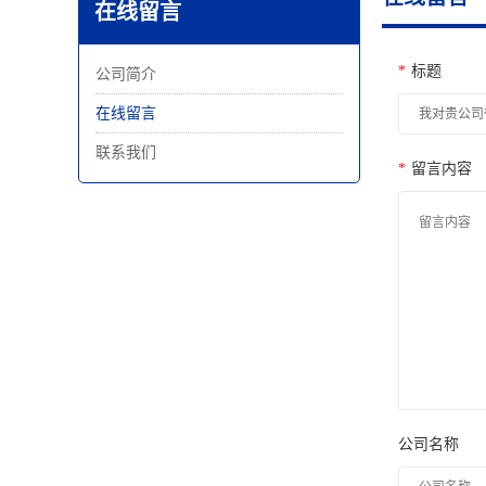
在线留言
*
标题
公司简介
在线留言
联系我们
*
留言内容
公司名称