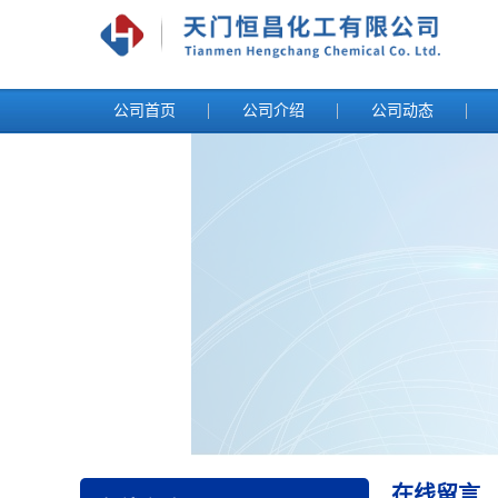
公司首页
公司介绍
公司动态
在线留言