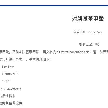
对肼基苯甲酸
发表时间：2018-07-25
对肼基苯甲酸
苯甲酸
，又称
4-
肼基苯甲酸，英文名为
，是一种苯
p-Hydrazinobenzoic acid
取代所得化合物），基本信息如下：
：
619-67-0
：
C7H8N2O2
：
152.15
S
号：
210-609-5
结晶性粉末
微黄色至微棕色