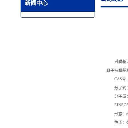
新闻中心
对肼基
原子被
肼基
CAS
号
分子式
分子量
EINEC
形态：
色泽：