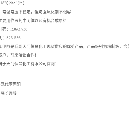
218
℃
(dec.)(lit.)
：常温常压下稳定，但与强氧化剂不相容
主要用作医药中间体以及有机合成原料
别码：
R36/37/38
明：
S26-S36
苯甲酸
是我司天门恒昌化工现货供应的优势产品，产品级别为精制级，含
客户，前来洽谈合作！
自于天门恒昌化工有限公司官网：
3-氯代苯丙酮
3-噻吩硼酸
：