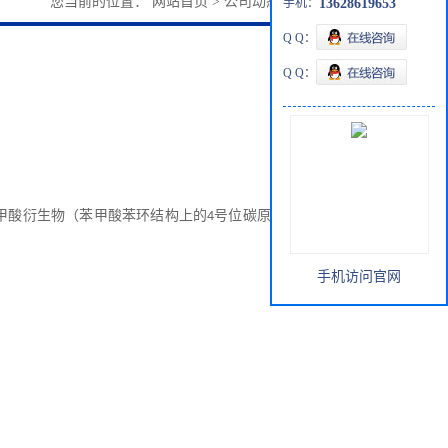
您当前的位置：
网站首页
>
公司动态
>
对肼基苯甲酸
手机：
13628619653
Q Q：
Q Q：
甲酸衍生物（苯甲酸苯环结构上的
号位碳原子上连接的氢
4
手机访问官网