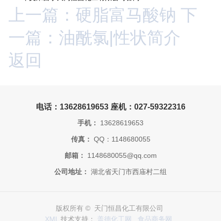
上一篇：硬脂富马酸钠
下
一篇：油酰氯|性状简介
返回
电话：13628619653 座机：027-59322316
手机：
13628619653
传真：
QQ：1148680055
邮箱：
1148680055@qq.com
公司地址：
湖北省天门市西庙村二组
版权所有 © 天门恒昌化工有限公司
XML
技术支持：
盖德化工网
食品商务网