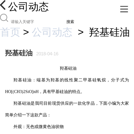
公司动态
搜索
首页
>
公司动态
>
羟基硅油
羟基硅油
2018-04-16
羟基硅油
羟基硅油
：端基为羟基的线性聚二甲基硅氧烷，分子式为
HO[(CH3)2SiO]nH
，具有甲基硅油的特点。
羟基硅油
是我司目前现货供应的一款化学品，下面小编为大家
简单介绍一下这款产品：
外观：无色或微黄色油状物