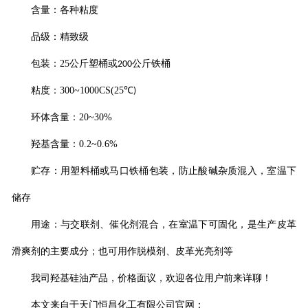
含量：各种粘度
品级：精致级
包装：
25
公斤塑桶或
公斤铁桶
200
粘度：
300~1000CS(25
℃
)
环体含量：
20~30%
羟基含量：
0.2~0.6%
贮存：用塑料桶或马口铁桶包装，防止酸碱杂质混入，室温下
储存
用途：与交联剂、催化剂混合，在室温下可固化，是生产皮革
滑爽剂的主要成分；也可用作脱模剂、皮革光亮剂等
我司羟基硅油产品，价格面议，欢迎各位用户前来详聊！
本文来自于天门恒昌化工有限公司官网：