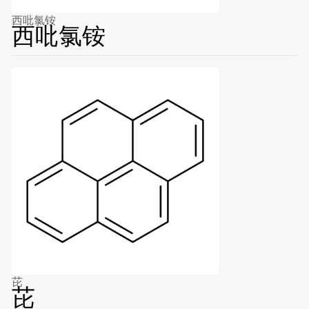
西吡氯铵
西吡氯铵
芘
芘