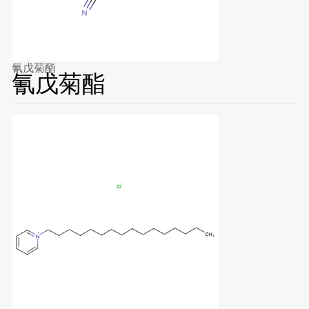
氰戊菊酯
氰戊菊酯