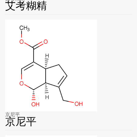
艾考糊精
京尼平
京尼平