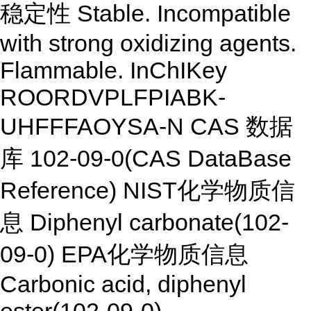
稳定性 Stable. Incompatible
with strong oxidizing agents.
Flammable. InChIKey
ROORDVPLFPIABK-
UHFFFAOYSA-N CAS 数据
库 102-09-0(CAS DataBase
Reference) NIST化学物质信
息 Diphenyl carbonate(102-
09-0) EPA化学物质信息
Carbonic acid, diphenyl