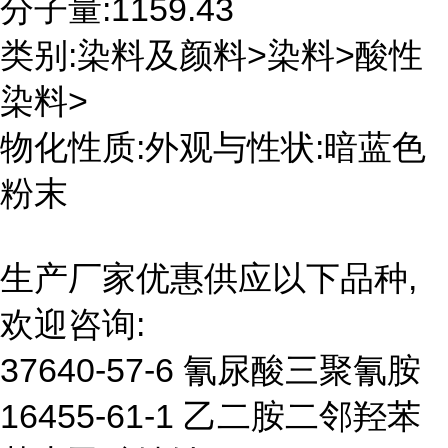
分子量:1159.43
类别:染料及颜料>染料>酸性
染料>
物化性质:外观与性状:暗蓝色
粉末
生产厂家优惠供应以下品种,
欢迎咨询:
37640-57-6 氰尿酸三聚氰胺
16455-61-1 乙二胺二邻羟苯