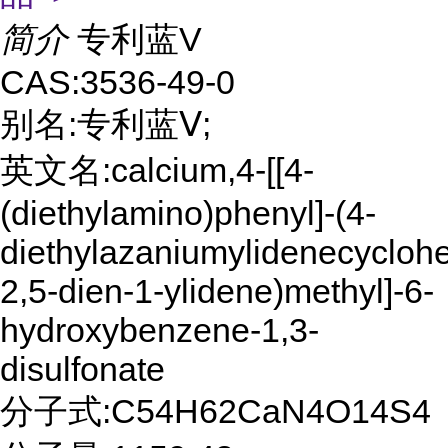
简介
专利蓝V
CAS:3536-49-0
别名:专利蓝Ⅴ;
英文名:calcium,4-[[4-
(diethylamino)phenyl]-(4-
diethylazaniumylidenecycloh
2,5-dien-1-ylidene)methyl]-6-
hydroxybenzene-1,3-
disulfonate
分子式:C54H62CaN4O14S4