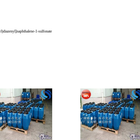
l)diazenyl]naphthalene-1-sulfonate