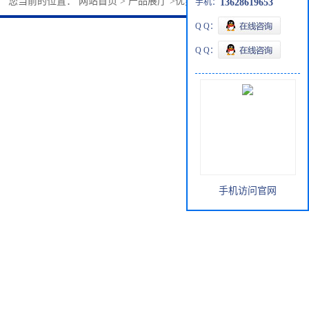
您当前的位置：
网站首页
>
产品展厅
>
优势品种
>
1-氯癸烷
手机：
13628619653
Q Q：
Q Q：
手机访问官网