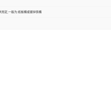
状而定,一般为:纸板桶或镀锌铁桶