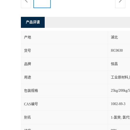
产品详请
产地
湖北
HC0630
货号
品牌
恒昌
用途
工业原材料
25kg/200kg/5
包装规格
1002-69-3
CAS编号
别名
1-氯癸; 氯