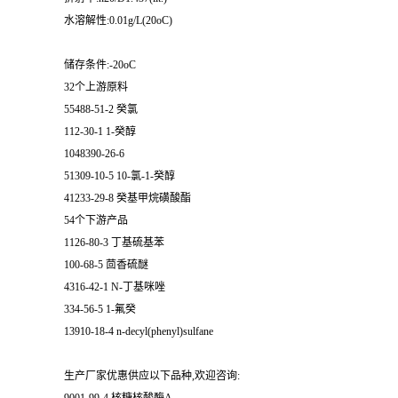
水溶解性:0.01g/L(20oC)
储存条件:-20oC
32个上游原料
55488-51-2 癸氯
112-30-1 1-癸醇
1048390-26-6
51309-10-5 10-氯-1-癸醇
41233-29-8 癸基甲烷磺酸酯
54个下游产品
1126-80-3 丁基硫基苯
100-68-5 茴香硫醚
4316-42-1 N-丁基咪唑
334-56-5 1-氟癸
13910-18-4 n-decyl(phenyl)sulfane
生产厂家优惠供应以下品种,欢迎咨询: