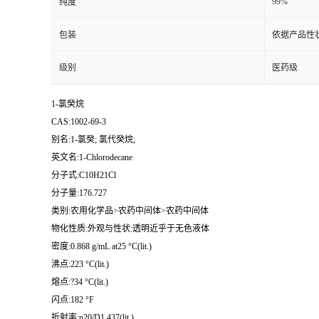
99%
纯度
包装
依据产品性
级别
医药级
1-氯癸烷
CAS:1002-69-3
别名:1-氯癸; 氯代癸烷;
英文名:1-Chlorodecane
分子式:C10H21Cl
分子量:176.727
类别:农用化学品>农药中间体>农药中间体
物化性质:外观与性状:透明近乎于无色液体
密度:0.868 g/mL at25 °C(lit.)
沸点:223 °C(lit.)
熔点:?34 °C(lit.)
闪点:182 °F
折射率:n20/D1.437(lit.)