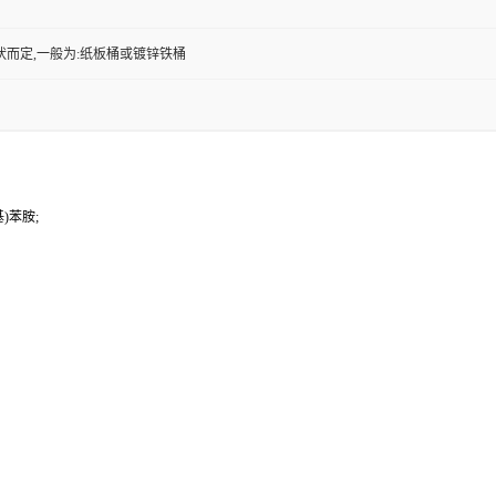
状而定,一般为:纸板桶或镀锌铁桶
基)苯胺;