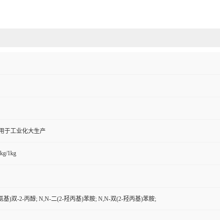
,用于工业化大生产
kg/1kg
亚氨基)双-2-丙醇; N,N-二(2-羟丙基)苯胺; N,N-双(2-羟丙基)苯胺;