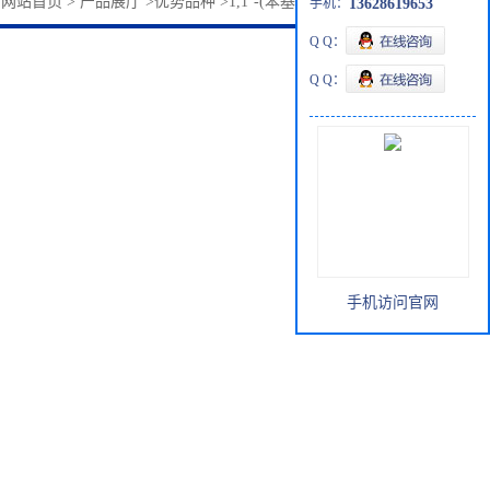
：
网站首页
>
产品展厅
>
优势品种
>
1,1’-(苯基亚氨基)双-2-丙醇
手机：
13628619653
Q Q：
Q Q：
手机访问官网