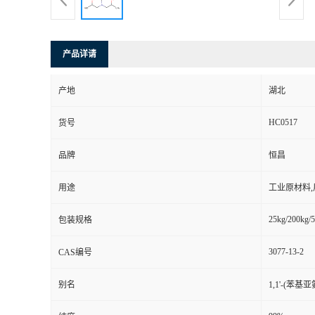
产品详请
产地
湖北
HC0517
货号
品牌
恒昌
用途
工业原材料
25kg/200kg/5
包装规格
3077-13-2
CAS编号
别名
1,1'-(苯基