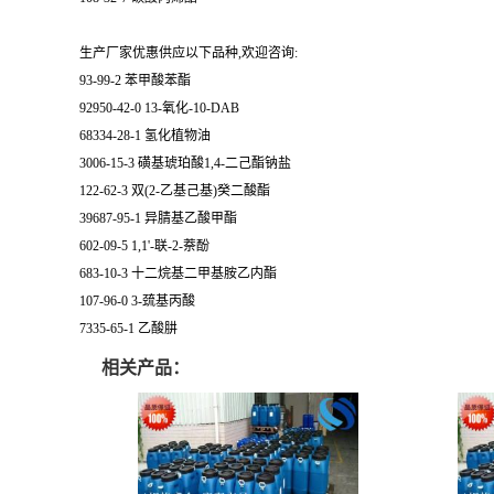
生产厂家优惠供应以下品种,欢迎咨询:
93-99-2 苯甲酸苯酯
92950-42-0 13-氧化-10-DAB
68334-28-1 氢化植物油
3006-15-3 磺基琥珀酸1,4-二己酯钠盐
122-62-3 双(2-乙基己基)癸二酸酯
39687-95-1 异腈基乙酸甲酯
602-09-5 1,1'-联-2-萘酚
683-10-3 十二烷基二甲基胺乙内酯
107-96-0 3-巯基丙酸
7335-65-1 乙酸肼
相关产品：