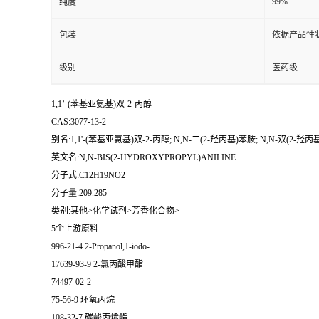
99%
纯度
包装
依据产品性
级别
医药级
1,1’-(苯基亚氨基)双-2-丙醇
CAS:3077-13-2
别名:1,1'-(苯基亚氨基)双-2-丙醇; N,N-二(2-羟丙基)苯胺; N,N-双(2-羟丙
英文名:N,N-BIS(2-HYDROXYPROPYL)ANILINE
分子式:C12H19NO2
分子量:209.285
类别:其他>化学试剂>芳香化合物>
5个上游原料
996-21-4 2-Propanol,1-iodo-
17639-93-9 2-氯丙酸甲酯
74497-02-2
75-56-9 环氧丙烷
108-32-7 碳酸丙烯酯