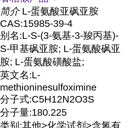
简介
L-蛋氨酸亚砜亚胺
CAS:15985-39-4
别名:L-S-(3-氨基-3-羧丙基)-
S-甲基砜亚胺; L-蛋氨酸砜亚
胺; L-蛋氨酸磺酸盐;
英文名:L-
methioninesulfoximine
分子式:C5H12N2O3S
分子量:180.225
类别:其他>化学试剂>含氮有