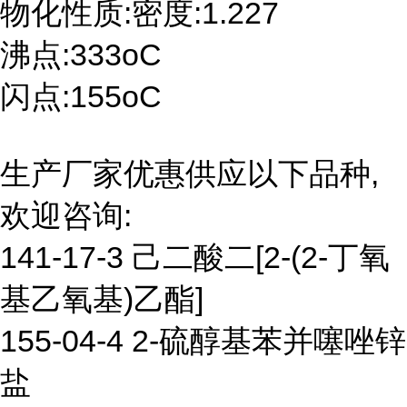
物化性质:密度:1.227
沸点:333oC
闪点:155oC
生产厂家优惠供应以下品种,
欢迎咨询:
141-17-3 己二酸二[2-(2-丁氧
基乙氧基)乙酯]
155-04-4 2-硫醇基苯并噻唑锌
盐