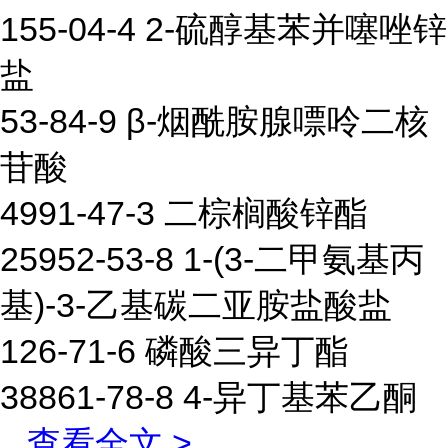
155-04-4 2-硫醇基苯并噻唑锌
盐
53-84-9 β-烟酰胺腺嘌呤二核
苷酸
4991-47-3 二棕榈酸锌酯
25952-53-8 1-(3-二甲氨基丙
基)-3-乙基碳二亚胺盐酸盐
126-71-6 磷酸三异丁酯
38861-78-8 4-异丁基苯乙酮
...
查看全文 >