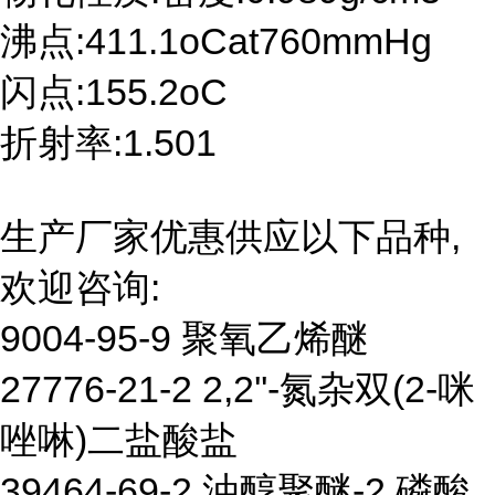
沸点:411.1oCat760mmHg
闪点:155.2oC
折射率:1.501
生产厂家优惠供应以下品种,
欢迎咨询:
9004-95-9 聚氧乙烯醚
27776-21-2 2,2''-氮杂双(2-咪
唑啉)二盐酸盐
39464-69-2 油醇聚醚-2 磷酸