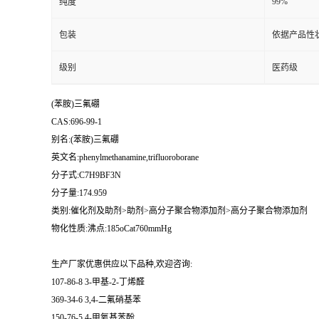
99%
纯度
包装
依据产品性
级别
医药级
(苯胺)三氟硼
CAS:696-99-1
别名:(苯胺)三氟硼
英文名:phenylmethanamine,trifluoroborane
分子式:C7H9BF3N
分子量:174.959
类别:催化剂及助剂>助剂>高分子聚合物添加剂>高分子聚合物添加剂
物化性质:沸点:185oCat760mmHg
生产厂家优惠供应以下品种,欢迎咨询:
107-86-8 3-甲基-2-丁烯醛
369-34-6 3,4-二氟硝基苯
150-76-5 4-甲氧基苯酚