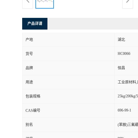
产品详请
产地
湖北
HC0066
货号
品牌
恒昌
用途
工业原材料
25kg/200kg/5
包装规格
696-99-1
CAS编号
别名
(苯胺)三氟