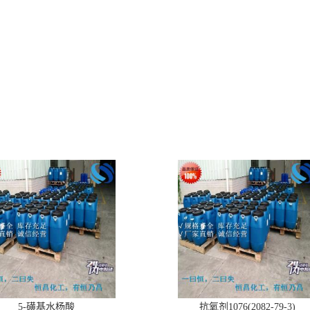
5-磺基水杨酸
抗氧剂1076(2082-79-3)