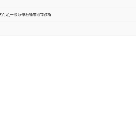
状而定,一般为:纸板桶或镀锌铁桶