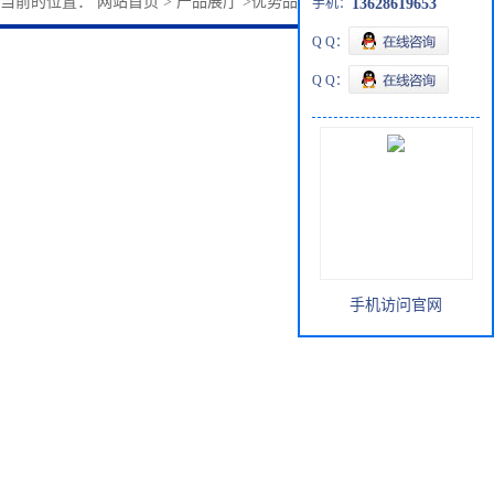
您当前的位置：
网站首页
>
产品展厅
>
优势品种
>
(苯胺)三氟硼
手机：
13628619653
Q Q：
Q Q：
手机访问官网